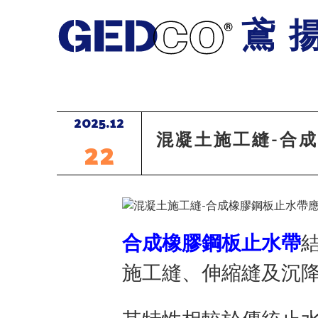
鳶
2025.12
22
混凝土施工縫-合
合成橡膠鋼板止水帶
施工縫、伸縮縫及沉