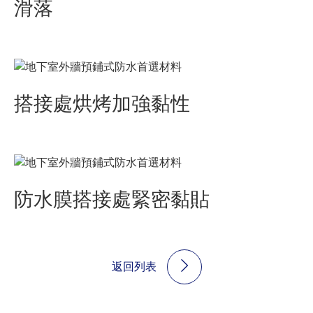
滑落
搭接處烘烤加強黏性
防水膜搭接處緊密黏貼
返回列表