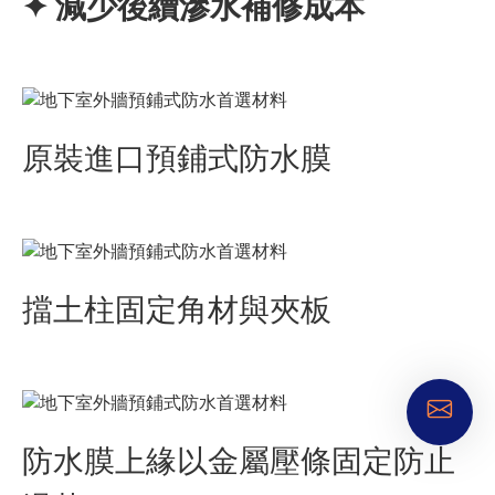
✦ 減少後續滲水補修成本
原裝進口預鋪式防水膜
擋土柱固定角材與夾板
防水膜上緣以金屬壓條固定防止